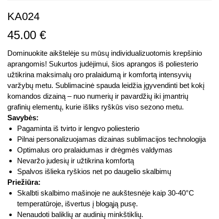
KA024
45.00
€
Dominuokite aikštelėje su mūsų individualizuotomis krepšinio
aprangomis! Sukurtos judėjimui, šios aprangos iš poliesterio
užtikrina maksimalų oro pralaidumą ir komfortą intensyvių
varžybų metu. Sublimacinė spauda leidžia įgyvendinti bet kokį
komandos dizainą – nuo numerių ir pavardžių iki įmantrių
grafinių elementų, kurie išliks ryškūs viso sezono metu.
Savybės:
Pagaminta iš tvirto ir lengvo poliesterio
Pilnai personalizuojamas dizainas sublimacijos technologija
Optimalus oro pralaidumas ir drėgmės valdymas
Nevaržo judesių ir užtikrina komfortą
Spalvos išlieka ryškios net po daugelio skalbimų
Priežiūra:
Skalbti skalbimo mašinoje ne aukštesnėje kaip 30-40°C
temperatūroje, išvertus į blogąją pusę.
Nenaudoti baliklių ar audinių minkštiklių.