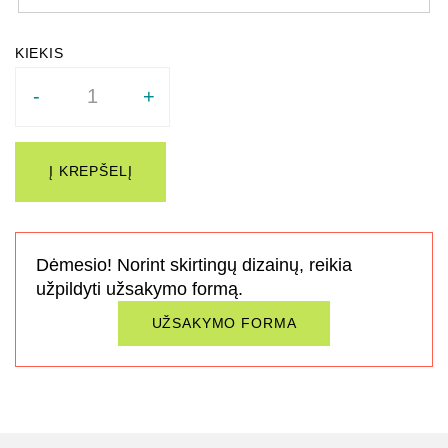
Quantity
-
+
Į KREPŠELĮ
Dėmesio! Norint skirtingų dizainų, reikia
užpildyti užsakymo formą.
UŽSAKYMO FORMA