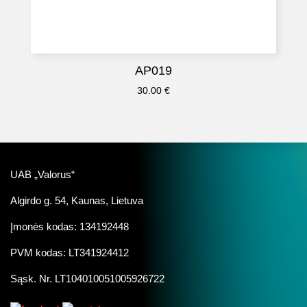
AP019
30.00
€
UAB „Valorus“
Algirdo g. 54, Kaunas, Lietuva
Įmonės kodas: 134192448
PVM kodas: LT341924412
Sąsk. Nr. LT104010051005926722