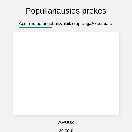
Populiariausios prekės
Apšilimo apranga
Laisvalaikio apranga
Aksesuarai
AP002
30.00
€