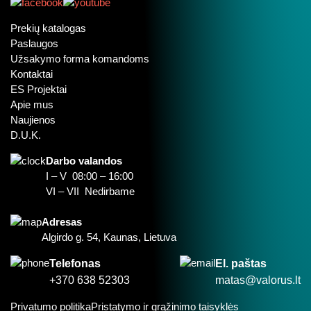
Prekių katalogas
Paslaugos
Užsakymo forma komandoms
Kontaktai
ES Projektai
Apie mus
Naujienos
D.U.K.
Darbo valandos
I – V 08:00 – 16:00
VI – VII Nedirbame
Adresas
Algirdo g. 54, Kaunas, Lietuva
Telefonas
El. paštas
+370 638 52303
matas@valorus.lt
Privatumo politika
Pristatymo ir grąžinimo taisyklės