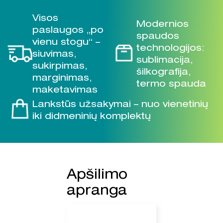
Visos
Modernios
paslaugos „po
spaudos
vienu stogu“ –
technologijos:
siuvimas,
sublimacija,
sukirpimas,
šilkografija,
marginimas,
termo spauda
maketavimas
Lankstūs užsakymai – nuo vienetinių
iki didmeninių komplektų
Apšilimo
apranga