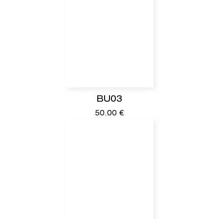
BU03
50.00
€