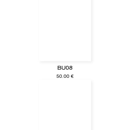
BU08
50.00
€