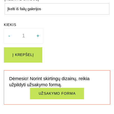
Įkelti iš failų galerijos
Quantity
-
+
Į KREPŠELĮ
Dėmesio! Norint skirtingų dizainų, reikia
užpildyti užsakymo formą.
UŽSAKYMO FORMA