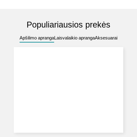
Populiariausios prekės
Apšilimo apranga
Laisvalaikio apranga
Aksesuarai