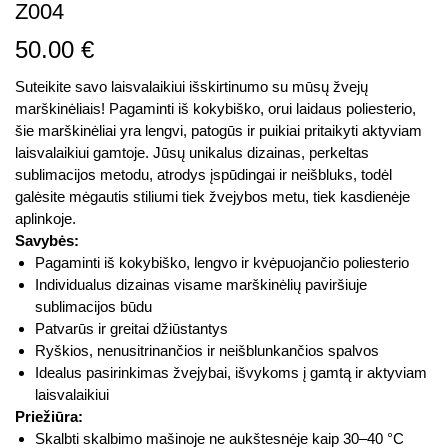
Z004
50.00
€
Suteikite savo laisvalaikiui išskirtinumo su mūsų žvejų
marškinėliais! Pagaminti iš kokybiško, orui laidaus poliesterio,
šie marškinėliai yra lengvi, patogūs ir puikiai pritaikyti aktyviam
laisvalaikiui gamtoje. Jūsų unikalus dizainas, perkeltas
sublimacijos metodu, atrodys įspūdingai ir neišbluks, todėl
galėsite mėgautis stiliumi tiek žvejybos metu, tiek kasdienėje
aplinkoje.
Savybės:
Pagaminti iš kokybiško, lengvo ir kvėpuojančio poliesterio
Individualus dizainas visame marškinėlių paviršiuje
sublimacijos būdu
Patvarūs ir greitai džiūstantys
Ryškios, nenusitrinančios ir neišblunkančios spalvos
Idealus pasirinkimas žvejybai, išvykoms į gamtą ir aktyviam
laisvalaikiui
Priežiūra:
Skalbti skalbimo mašinoje ne aukštesnėje kaip 30–40 °C