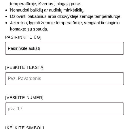
temperatūroje, išvertus į blogąją pusę.
Nenaudoti baliklių ar audinių minkštiklių.
Džiovinti pakabinus arba džiovyklėje žemoje temperatūroje.
Jei reikia, lyginti žemoje temperatūroje, vengiant tiesioginio
kontakto su spauda.
PASIRINKITE ŪGĮ
ĮVESKITE TEKSTĄ
ĮVESKITE NUMERĮ
ĮKELKITE SIMBOLĮ