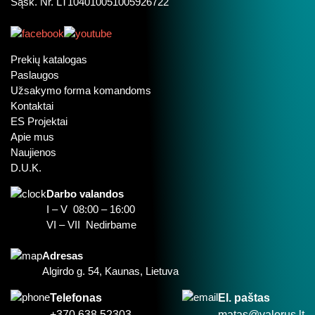
Sąsk. Nr. LT104010051005926722
Prekių katalogas
Paslaugos
Užsakymo forma komandoms
Kontaktai
ES Projektai
Apie mus
Naujienos
D.U.K.
Darbo valandos
I – V 08:00 – 16:00
VI – VII Nedirbame
Adresas
Algirdo g. 54, Kaunas, Lietuva
Telefonas
El. paštas
+370 638 52303
matas@valorus.lt