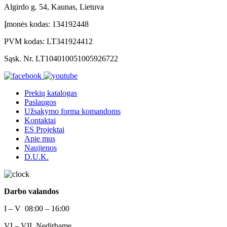
Algirdo g. 54, Kaunas, Lietuva
Įmonės kodas: 134192448
PVM kodas: LT341924412
Sąsk. Nr. LT104010051005926722
Prekių katalogas
Paslaugos
Užsakymo forma komandoms
Kontaktai
ES Projektai
Apie mus
Naujienos
D.U.K.
Darbo valandos
I – V 08:00 – 16:00
VI – VII Nedirbame