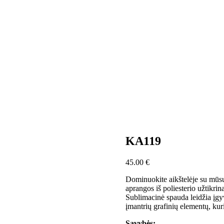
KA119
45.00
€
Dominuokite aikštelėje su mūsų
aprangos iš poliesterio užtikr
Sublimacinė spauda leidžia įgy
įmantrių grafinių elementų, kur
Savybės: