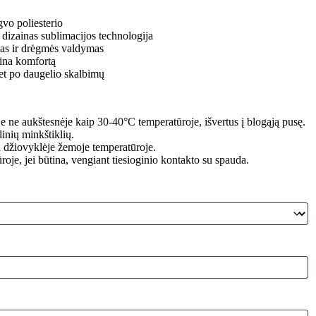
gvo poliesterio
 dizainas sublimacijos technologija
as ir drėgmės valdymas
rina komfortą
net po daugelio skalbimų
e ne aukštesnėje kaip 30-40°C temperatūroje, išvertus į blogąją pusę.
inių minkštiklių.
 džiovyklėje žemoje temperatūroje.
oje, jei būtina, vengiant tiesioginio kontakto su spauda.