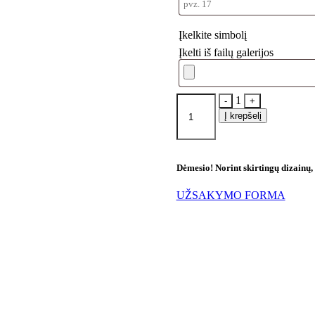
Įkelkite simbolį
Įkelti iš failų galerijos
Quantity
1
-
+
Į krepšelį
Dėmesio! Norint skirtingų dizainų,
UŽSAKYMO FORMA