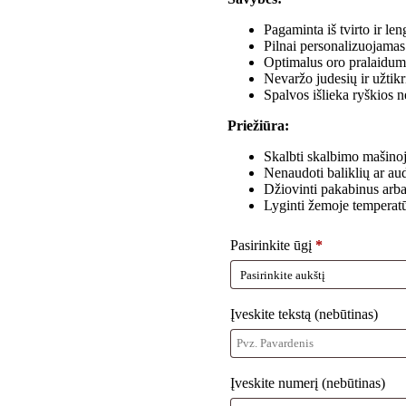
Pagaminta iš tvirto ir len
Pilnai personalizuojamas
Optimalus oro pralaidum
Nevaržo judesių ir užtik
Spalvos išlieka ryškios 
Priežiūra:
Skalbti skalbimo mašinoj
Nenaudoti baliklių ar aud
Džiovinti pakabinus arba
Lyginti žemoje temperatūr
Pasirinkite ūgį
*
Įveskite tekstą
(nebūtinas)
Įveskite numerį
(nebūtinas)