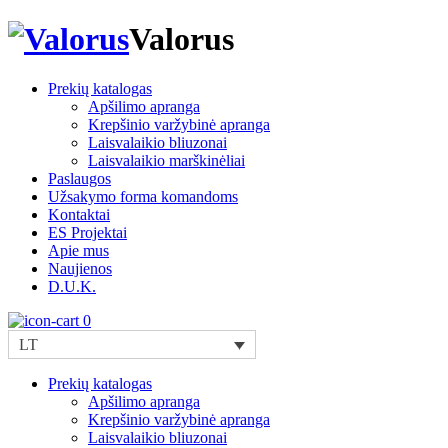
Valorus
Prekių katalogas
Apšilimo apranga
Krepšinio varžybinė apranga
Laisvalaikio bliuzonai
Laisvalaikio marškinėliai
Paslaugos
Užsakymo forma komandoms
Kontaktai
ES Projektai
Apie mus
Naujienos
D.U.K.
0
LT
Prekių katalogas
Apšilimo apranga
Krepšinio varžybinė apranga
Laisvalaikio bliuzonai