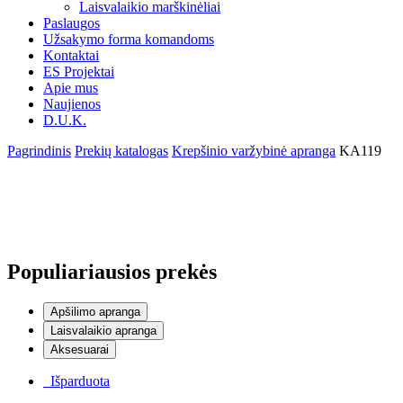
Laisvalaikio marškinėliai
Paslaugos
Užsakymo forma komandoms
Kontaktai
ES Projektai
Apie mus
Naujienos
D.U.K.
Pagrindinis
Prekių katalogas
Krepšinio varžybinė apranga
KA119
Populiariausios prekės
Apšilimo apranga
Laisvalaikio apranga
Aksesuarai
Išparduota