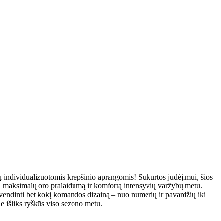
 individualizuotomis krepšinio aprangomis! Sukurtos judėjimui, šios
ina maksimalų oro pralaidumą ir komfortą intensyvių varžybų metu.
vendinti bet kokį komandos dizainą – nuo numerių ir pavardžių iki
ie išliks ryškūs viso sezono metu.