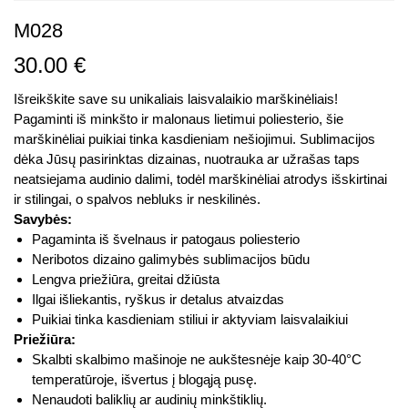
M028
30.00
€
Išreikškite save su unikaliais laisvalaikio marškinėliais!
Pagaminti iš minkšto ir malonaus lietimui poliesterio, šie
marškinėliai puikiai tinka kasdieniam nešiojimui. Sublimacijos
dėka Jūsų pasirinktas dizainas, nuotrauka ar užrašas taps
neatsiejama audinio dalimi, todėl marškinėliai atrodys išskirtinai
ir stilingai, o spalvos nebluks ir neskilinės.
Savybės:
Pagaminta iš švelnaus ir patogaus poliesterio
Neribotos dizaino galimybės sublimacijos būdu
Lengva priežiūra, greitai džiūsta
Ilgai išliekantis, ryškus ir detalus atvaizdas
Puikiai tinka kasdieniam stiliui ir aktyviam laisvalaikiui
Priežiūra:
Skalbti skalbimo mašinoje ne aukštesnėje kaip 30-40°C
temperatūroje, išvertus į blogąją pusę.
Nenaudoti baliklių ar audinių minkštiklių.