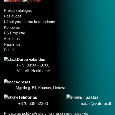
Prekių katalogas
Paslaugos
Užsakymo forma komandoms
Kontaktai
ES Projektai
Apie mus
Naujienos
D.U.K.
Darbo valandos
I – V 08:00 – 16:00
VI – VII Nedirbame
Adresas
Algirdo g. 54, Kaunas, Lietuva
Telefonas
El. paštas
+370 638 52303
matas@valorus.lt
Privatumo politika
Pristatymo ir grąžinimo taisyklės