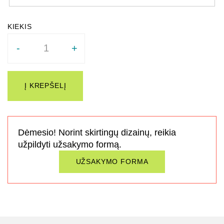
Quantity
-
+
Į KREPŠELĮ
Dėmesio! Norint skirtingų dizainų, reikia
užpildyti užsakymo formą.
UŽSAKYMO FORMA