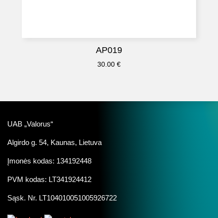
AP019
30.00
€
UAB „Valorus“
Algirdo g. 54, Kaunas, Lietuva
Įmonės kodas: 134192448
PVM kodas: LT341924412
Sąsk. Nr. LT104010051005926722