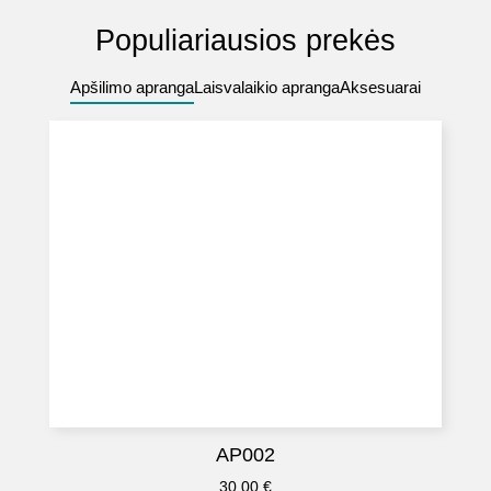
Populiariausios prekės
Apšilimo apranga
Laisvalaikio apranga
Aksesuarai
AP002
30.00
€