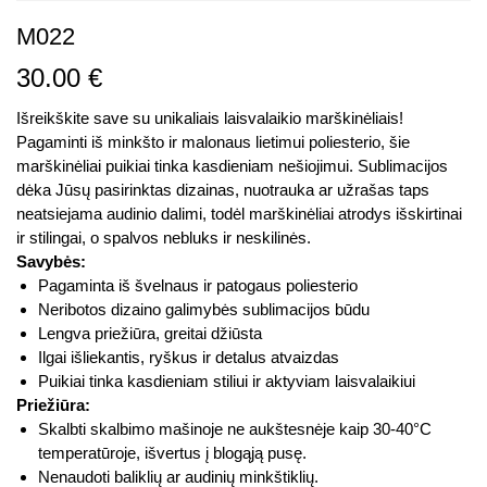
M022
30.00
€
Išreikškite save su unikaliais laisvalaikio marškinėliais!
Pagaminti iš minkšto ir malonaus lietimui poliesterio, šie
marškinėliai puikiai tinka kasdieniam nešiojimui. Sublimacijos
dėka Jūsų pasirinktas dizainas, nuotrauka ar užrašas taps
neatsiejama audinio dalimi, todėl marškinėliai atrodys išskirtinai
ir stilingai, o spalvos nebluks ir neskilinės.
Savybės:
Pagaminta iš švelnaus ir patogaus poliesterio
Neribotos dizaino galimybės sublimacijos būdu
Lengva priežiūra, greitai džiūsta
Ilgai išliekantis, ryškus ir detalus atvaizdas
Puikiai tinka kasdieniam stiliui ir aktyviam laisvalaikiui
Priežiūra:
Skalbti skalbimo mašinoje ne aukštesnėje kaip 30-40°C
temperatūroje, išvertus į blogąją pusę.
Nenaudoti baliklių ar audinių minkštiklių.