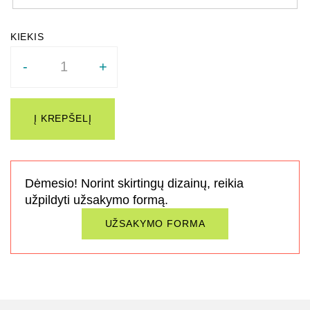
Quantity
-
+
Į KREPŠELĮ
Dėmesio! Norint skirtingų dizainų, reikia
užpildyti užsakymo formą.
UŽSAKYMO FORMA