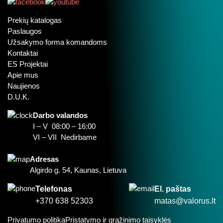
Prekių katalogas
Paslaugos
Užsakymo forma komandoms
Kontaktai
ES Projektai
Apie mus
Naujienos
D.U.K.
Darbo valandos
I – V 08:00 – 16:00
VI – VII Nedirbame
Adresas
Algirdo g. 54, Kaunas, Lietuva
Telefonas
El. paštas
+370 638 52303
matas@valorus.lt
Privatumo politika
Pristatymo ir grąžinimo taisyklės