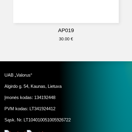
AP019
30.00
€
UAB „Valorus“
Algirdo g. 54, Kaunas, Lietuva
Įmonės kodas: 134192448
PVM kodas: LT341924412
Sąsk. Nr. LT104010051005926722