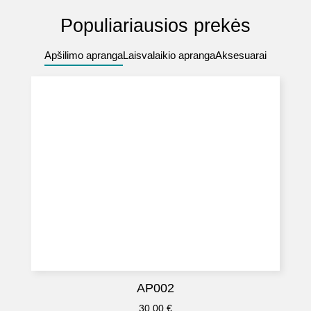
Populiariausios prekės
Apšilimo apranga
Laisvalaikio apranga
Aksesuarai
AP002
30.00
€