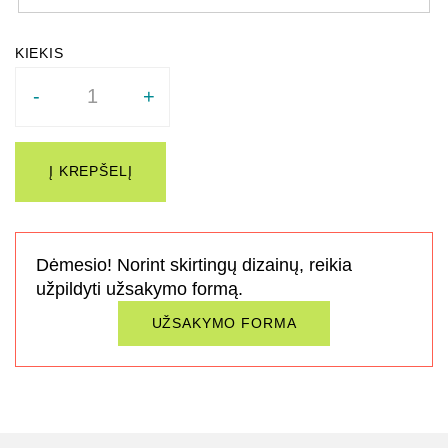
Quantity
-
+
Į KREPŠELĮ
Dėmesio! Norint skirtingų dizainų, reikia
užpildyti užsakymo formą.
UŽSAKYMO FORMA