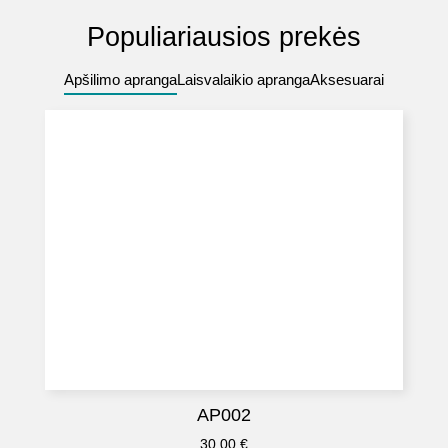
Populiariausios prekės
Apšilimo apranga
Laisvalaikio apranga
Aksesuarai
AP002
30.00
€