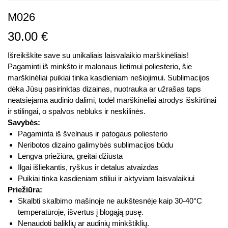
M026
30.00
€
Išreikškite save su unikaliais laisvalaikio marškinėliais!
Pagaminti iš minkšto ir malonaus lietimui poliesterio, šie
marškinėliai puikiai tinka kasdieniam nešiojimui. Sublimacijos
dėka Jūsų pasirinktas dizainas, nuotrauka ar užrašas taps
neatsiejama audinio dalimi, todėl marškinėliai atrodys išskirtinai
ir stilingai, o spalvos nebluks ir neskilinės.
Savybės:
Pagaminta iš švelnaus ir patogaus poliesterio
Neribotos dizaino galimybės sublimacijos būdu
Lengva priežiūra, greitai džiūsta
Ilgai išliekantis, ryškus ir detalus atvaizdas
Puikiai tinka kasdieniam stiliui ir aktyviam laisvalaikiui
Priežiūra:
Skalbti skalbimo mašinoje ne aukštesnėje kaip 30-40°C
temperatūroje, išvertus į blogąją pusę.
Nenaudoti baliklių ar audinių minkštiklių.