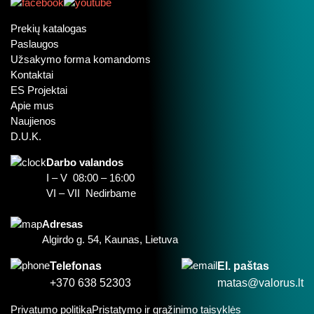
Prekių katalogas
Paslaugos
Užsakymo forma komandoms
Kontaktai
ES Projektai
Apie mus
Naujienos
D.U.K.
Darbo valandos
I – V 08:00 – 16:00
VI – VII Nedirbame
Adresas
Algirdo g. 54, Kaunas, Lietuva
Telefonas
El. paštas
+370 638 52303
matas@valorus.lt
Privatumo politika
Pristatymo ir grąžinimo taisyklės