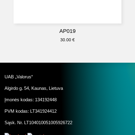
AP019
30.00
€
UAB „Valorus“
Algirdo g. 54, Kaunas, Lietuva
Įmonės kodas: 134192448
PVM kodas: LT341924412
Sąsk. Nr. LT104010051005926722